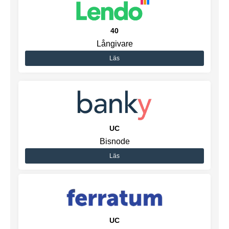
40
Långivare
Läs
UC
Bisnode
Läs
UC