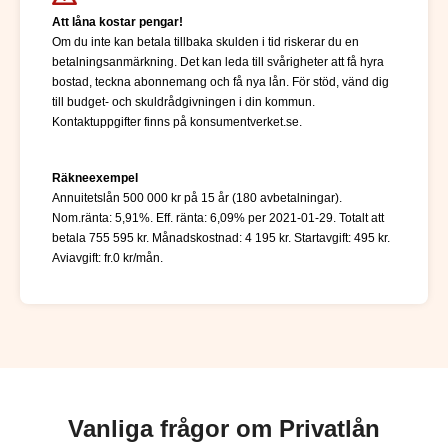
Att låna kostar pengar!
Om du inte kan betala tillbaka skulden i tid riskerar du en
betalningsanmärkning. Det kan leda till svårigheter att få hyra
bostad, teckna abonnemang och få nya lån. För stöd, vänd dig
till budget- och skuldrådgivningen i din kommun.
Kontaktuppgifter finns på konsumentverket.se.
Räkneexempel
Annuitetslån 500 000 kr på 15 år (180 avbetalningar).
Nom.ränta: 5,91%. Eff. ränta: 6,09% per 2021-01-29. Totalt att
betala 755 595 kr. Månadskostnad: 4 195 kr. Startavgift: 495 kr.
Aviavgift: fr.0 kr/mån.
Vanliga frågor om Privatlån