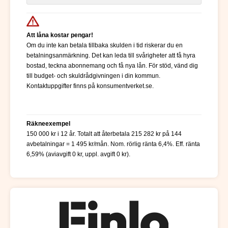
Att låna kostar pengar!
Om du inte kan betala tillbaka skulden i tid riskerar du en
betalningsanmärkning. Det kan leda till svårigheter att få hyra
bostad, teckna abonnemang och få nya lån. För stöd, vänd dig
till budget- och skuldrådgivningen i din kommun.
Kontaktuppgifter finns på konsumentverket.se.
Räkneexempel
150 000 kr i 12 år. Totalt att återbetala 215 282 kr på 144
avbetalningar = 1 495 kr/mån. Nom. rörlig ränta 6,4%. Eff. ränta
6,59% (aviavgift 0 kr, uppl. avgift 0 kr).