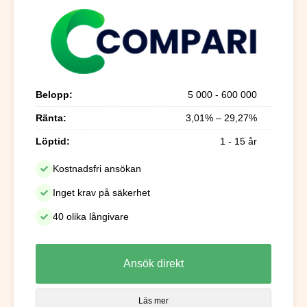
Belopp:
5 000 - 600 000
Ränta:
3,01% – 29,27%
Löptid:
1 - 15 år
Kostnadsfri ansökan
Inget krav på säkerhet
40 olika långivare
Ansök direkt
Läs mer