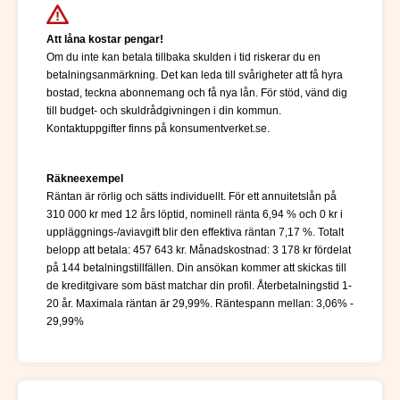
Att låna kostar pengar!
Om du inte kan betala tillbaka skulden i tid riskerar du en
betalningsanmärkning. Det kan leda till svårigheter att få hyra
bostad, teckna abonnemang och få nya lån. För stöd, vänd dig
till budget- och skuldrådgivningen i din kommun.
Kontaktuppgifter finns på konsumentverket.se.
Räkneexempel
Räntan är rörlig och sätts individuellt. För ett annuitetslån på
310 000 kr med 12 års löptid, nominell ränta 6,94 % och 0 kr i
uppläggnings-/aviavgift blir den effektiva räntan 7,17 %. Totalt
belopp att betala: 457 643 kr. Månadskostnad: 3 178 kr fördelat
på 144 betalningstillfällen. Din ansökan kommer att skickas till
de kreditgivare som bäst matchar din profil. Återbetalningstid 1-
20 år. Maximala räntan är 29,99%. Räntespann mellan: 3,06% -
29,99%