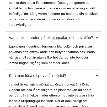
att öka den totala lånesumman. Detta görs genom att
kontakta din långivare och ansöka om en utökning av ditt
befintliga lån. Långivaren kommer att bedöma din ansökan
utifrån din nuvarande ekonomiska situation och
kreditvärdighet.
Vad är skillnanden på ett
blancolån
och privatlån?
Egentligen ingenting! Termerna
blancolån
och privatlån
används ofta omväxlande och betyder samma sak. Båda
hänvisar till ett lån utan säkerhet där du inte behöver
lämna någon tillgång som pant för lånet.
Kan man lösa ett privatlån i förtid?
Ja, det är vanligtvis möjligt att lösa ett privatlån i förtid.
Genom att lösa lånet tidigare än planerat kan du spara
pengar på räntekostnader eftersom du inte betalar ränta
för hela ursprungliga löptiden. Det är dock viktigt att
kontrollera lånevillkoren för att se om det finns några