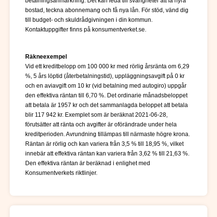
betalningsanmärkning. Det kan leda till svårigheter att få hyra
bostad, teckna abonnemang och få nya lån. För stöd, vänd dig
till budget- och skuldrådgivningen i din kommun.
Kontaktuppgifter finns på konsumentverket.se.
Räkneexempel
Vid ett kreditbelopp om 100 000 kr med rörlig årsränta om 6,29
%, 5 års löptid (återbetalningstid), uppläggningsavgift på 0 kr
och en aviavgift om 10 kr (vid betalning med autogiro) uppgår
den effektiva räntan till 6,70 %. Det ordinarie månadsbeloppet
att betala är 1957 kr och det sammanlagda beloppet att betala
blir 117 942 kr. Exemplet som är beräknat 2021-06-28,
förutsätter att ränta och avgifter är oförändrade under hela
kreditperioden. Avrundning tillämpas till närmaste högre krona.
Räntan är rörlig och kan variera från 3,5 % till 18,95 %, vilket
innebär att effektiva räntan kan variera från 3,62 % till 21,63 %.
Den effektiva räntan är beräknad i enlighet med
Konsumentverkets riktlinjer.