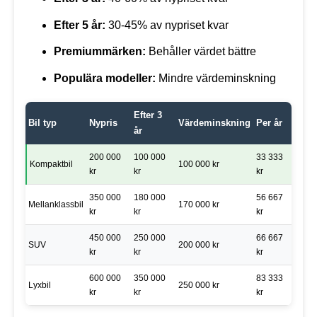
Efter 5 år:
30-45% av nypriset kvar
Premiummärken:
Behåller värdet bättre
Populära modeller:
Mindre värdeminskning
Efter 3
Bil typ
Nypris
Värdeminskning
Per år
år
200 000
100 000
33 333
Kompaktbil
100 000 kr
kr
kr
kr
350 000
180 000
56 667
Mellanklassbil
170 000 kr
kr
kr
kr
450 000
250 000
66 667
SUV
200 000 kr
kr
kr
kr
600 000
350 000
83 333
Lyxbil
250 000 kr
kr
kr
kr