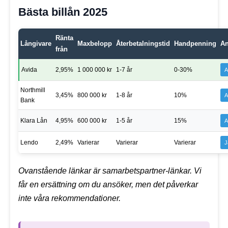
Bästa billån 2025
Ränta
Långivare
Maxbelopp
Återbetalningstid
Handpenning
A
från
Avida
2,95%
1 000 000 kr
1-7 år
0-30%
A
Northmill
3,45%
800 000 kr
1-8 år
10%
A
Bank
Klara Lån
4,95%
600 000 kr
1-5 år
15%
A
Lendo
2,49%
Varierar
Varierar
Varierar
J
Ovanstående länkar är samarbetspartner-länkar. Vi
får en ersättning om du ansöker, men det påverkar
inte våra rekommendationer.