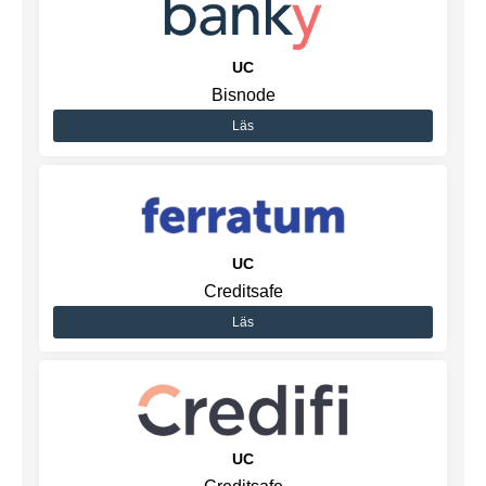
UC
Bisnode
Läs
UC
Creditsafe
Läs
UC