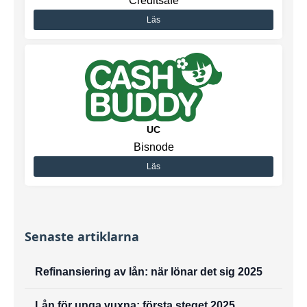
Creditsafe
Läs
UC
Bisnode
Läs
Senaste artiklarna
Refinansiering av lån: när lönar det sig 2025
Lån för unga vuxna: första steget 2025