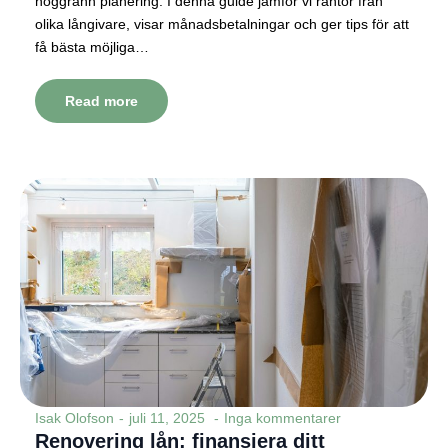
noggrann planering. I denna guide jämför vi räntor från
olika långivare, visar månadsbetalningar och ger tips för att
få bästa möjliga…
Read more
Isak Olofson
juli 11, 2025
Inga kommentarer
Renovering lån: finansiera ditt