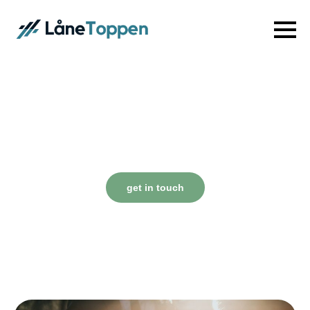
blog & articles
Lorem ipsum dolor sit amet, consectetur adipiscing elit.
Donec facilisis in turpis vel lacinia. Nunc quis eros est.
Fusce quis nisl euismod.
get in touch