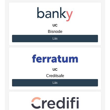
UC
Bisnode
Läs
UC
Creditsafe
Läs