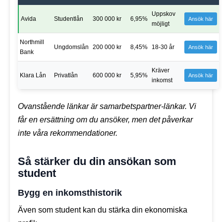
Uppskov
Avida
Studentlån
300 000 kr
6,95%
Ansök här
möjligt
Northmill
Ungdomslån
200 000 kr
8,45%
18-30 år
Ansök här
Bank
Kräver
Klara Lån
Privatlån
600 000 kr
5,95%
Ansök här
inkomst
Ovanstående länkar är samarbetspartner-länkar. Vi
får en ersättning om du ansöker, men det påverkar
inte våra rekommendationer.
Så stärker du din ansökan som
student
Bygg en inkomsthistorik
Även som student kan du stärka din ekonomiska