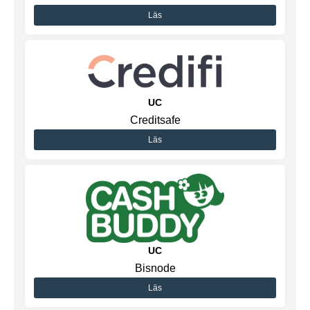
Läs
UC
Creditsafe
Läs
UC
Bisnode
Läs