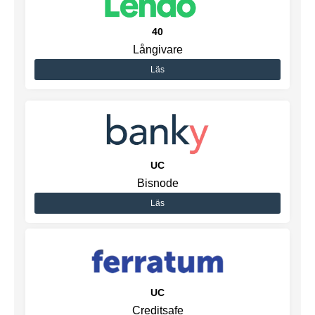
40
Långivare
Läs
UC
Bisnode
Läs
UC
Creditsafe